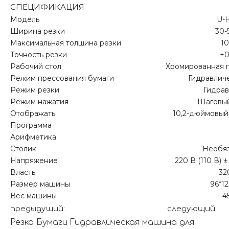
СПЕЦИФИКАЦИЯ
Модель
U-
Ширина резки
30-
Максимальная толщина резки
1
Точность резки
±0
Рабочий стол
Хромированная 
Режим прессования бумаги
Гидравлич
Режим резки
Гидра
Режим нажатия
Шаговый
Отображать
10,2-дюймовый
Программа
Арифметика
Столик
Необя
Напряжение
220 В (110 В) ±
Власть
32
Размер машины
96*1
Вес машины
4
предыдущий:
следующий:
Резка Бумаги
Гидравлическая машина для