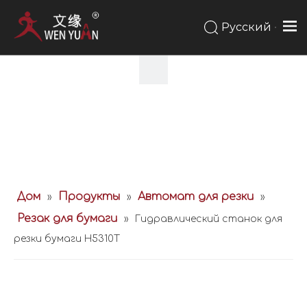
Pусский
Дом
Продукты
Автомат для резки
»
»
»
Резак для бумаги
»
Гидравлический станок для
резки бумаги H5310T