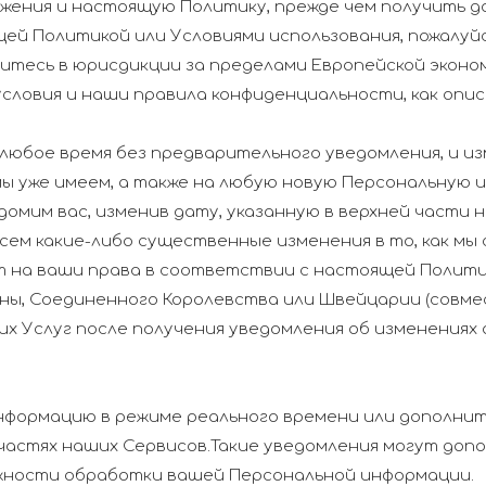
жения и настоящую Политику, прежде чем получить д
щей Политикой или Условиями использования, пожалуй
одитесь в юрисдикции за пределами Европейской экон
условия и наши правила конфиденциальности, как опис
любое время без предварительного уведомления, и и
ы уже имеем, а также на любую новую Персональную 
едомим вас, изменив дату, указанную в верхней част
сем какие-либо существенные изменения в то, как мы
 на ваши права в соответствии с настоящей Политик
ны, Соединенного Королевства или Швейцарии (совме
х Услуг после получения уведомления об изменениях
информацию в режиме реального времени или дополн
частях наших Сервисов.Такие уведомления могут доп
жности обработки вашей Персональной информации.