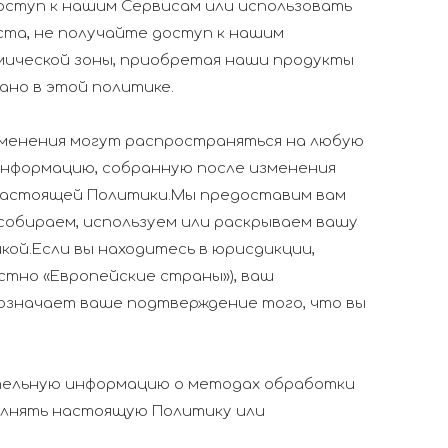
оступ к нашим Сервисам или использовать
ста, не получайте доступ к нашим
омической зоны, приобретая наши продукты
ано в этой политике.
зменения могут распространяться на любую
информацию, собранную после изменения
и настоящей Политики.Мы предоставим вам
 собираем, используем или раскрываем вашу
ой.Если вы находитесь в юрисдикции,
стно «Европейские страны»), ваш
 означает ваше подтверждение того, что вы
ительную информацию о методах обработки
олнять настоящую Политику или