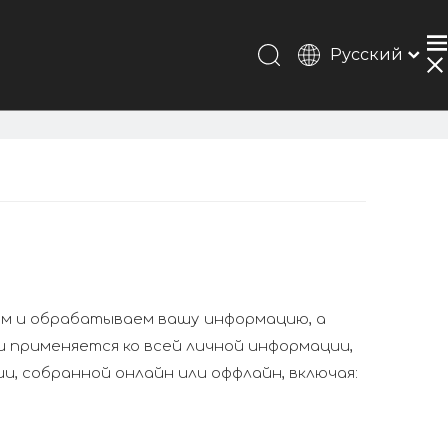
Pусский
Português
Español
Français
简体中文
English
аем и обрабатываем вашу информацию, а
и применяется ко всей личной информации,
и, собранной онлайн или оффлайн, включая: