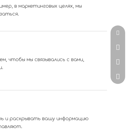
мер, в маркетинговых целях, мы
заться.
zoe@uv
+86-15
м, чтобы мы связывались с вами,
+86-57
и.
ZoeJia
ать и раскрывать вашу информацию
ставляют.