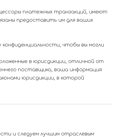
оцессоры платежных транзакций, имеют
язаны предоставить им для ваших
 конфиденциальности, чтобы вы могли
оложенные в юрисдикции, отличной от
оннего поставщика, ваша информация
аконами юрисдикции, в которой
сти и следуем лучшим отраслевым