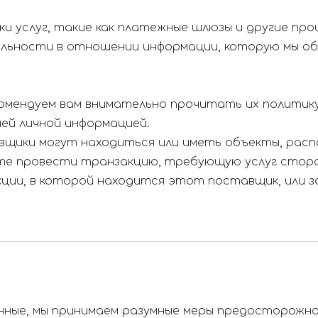
 услуг, такие как платежные шлюзы и другие пр
альности в отношении информации, которую мы об
омендуем вам внимательно прочитать их политику
ей личной информацией.
щики могут находиться или иметь объекты, расп
ите провести транзакцию, требующую услуг стор
ции, в которой находится этот поставщик, или з
ные, мы принимаем разумные меры предосторожно