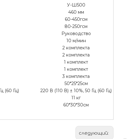
У-Ш500
460 мм
60-450гсм
80-250гсм
Руководство
10 м/мин
2 комплекта
2 комплекта
1 комплект
1 комплект
3 комплекта
50*25*25см
ц (60 Гц)
220 В (110 В) ± 10%, 50 Гц (60 Гц)
11 кг
60*30*30см
следующий: