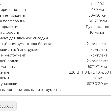
ь
U-H500
ирина подачи
460 мм
ение толщины
60-450гсм
а перфорации
80-250гсм
кормления
Руководство
я скорость
10 м/мин
мент для двойной складки
-
ный инструмент для биговки
2 комплекта
ационный инструмент
1 комплект
й инструмент
1 комплект
ий ролик
2 комплекта
 машины
50*25*25см
жение
220 В (110 В) ± 10%, 50 Г
шины
10 кг
 упаковки
60*30*30 см
пны дополнительные инструменты
дущий: