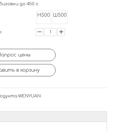
иговки до 450 г.
Н500
Ш500
:
Запрос цены
авить в корзину
одукта:
WENYUAN