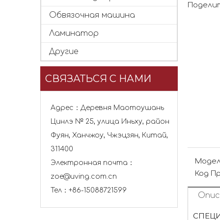
Поделит
Обвязочная машина
Ламинатор
Другие
СВЯЗАТЬСЯ С НАМИ
Адрес：Деревня Маотоушань
Цинлэ № 25, улица Иньху, район
Фуян, Ханчжоу, Чжэцзян, Китай,
311400
Модел
Электронная почта：
Код П
zoe@uving.com.cn
Тел：+86-15088721599
Опис
СПЕЦ