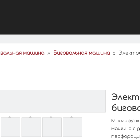
евальная машина
»
Биговальная машина
»
Электр
Элект
бигов
Многофунк
машина с д
перфорацие