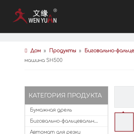
Дом
»
Продукты
»
Биговально-фальц
машина SH500
КАТЕГОРИЯ ПРОДУКТА
Бумажная дрель
Биговально-фальцевальная машина
Автомат для резки