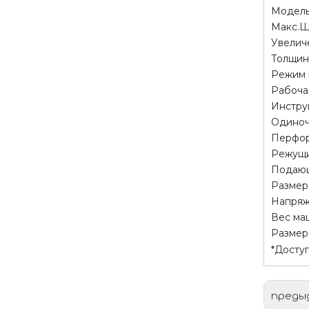
Модел
Макс.Ш
Увелич
Толщин
Режим 
Рабоча
Инстру
Одиноч
Перфор
Режущи
Подающ
Размер
Напря
Вес ма
Размер
*Досту
преды