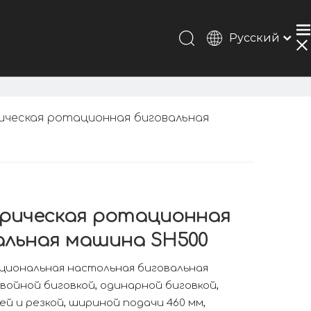
Pусский
Português
Español
Français
简体中文
ическая ротационная биговальная
English
рическая ротационная
альная машина SH500
циональная настольная биговальная
войной биговкой, одинарной биговкой,
й и резкой, шириной подачи 460 мм,