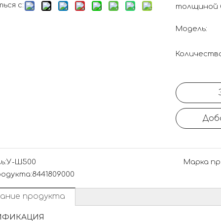
ься с:
толщиной б
Модель:
Количество
Доб
ь:
У-Ш500
Марка пр
родукта:
8441809000
ание продукта
ИФИКАЦИЯ