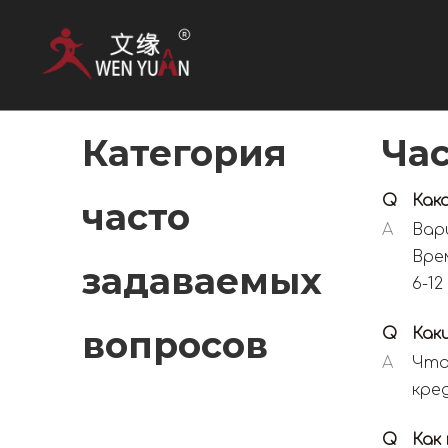
Категория
Ча
Q
Как
часто
A
Вар
Вре
задаваемых
6-12
вопросов
Q
Как
A
Что
кред
Q
Как