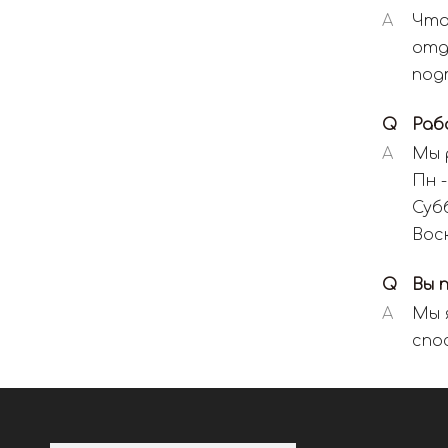
A
Что
отд
под
Q
Раб
A
Мы 
Пн -
Субб
Вос
Q
Вы 
A
Мы 
спо