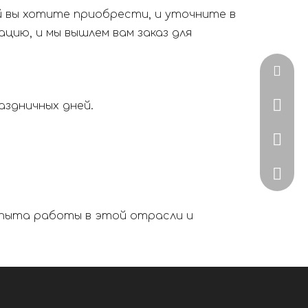
й вы хотите приобрести, и уточните в
ию, и мы вышлем вам заказ для
zoe@uv
+86-15
аздничных дней.
+86-57
ZoeJia
опыта работы в этой отрасли и