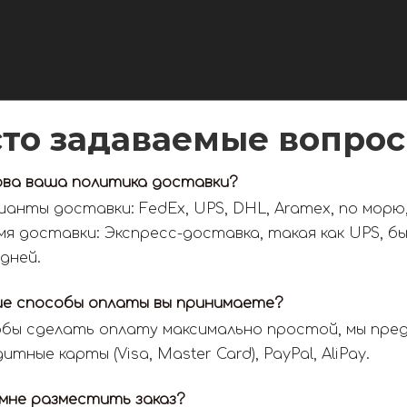
сто задаваемые вопро
ова ваша политика доставки?
ианты доставки: FedEx, UPS, DHL, Aramex, по морю,
мя доставки: Экспресс-доставка, такая как UPS, 
 дней.
ие способы оплаты вы принимаете?
бы сделать оплату максимально простой, мы пред
итные карты (Visa, Master Card), PayPal, AliPay.
 мне разместить заказ?