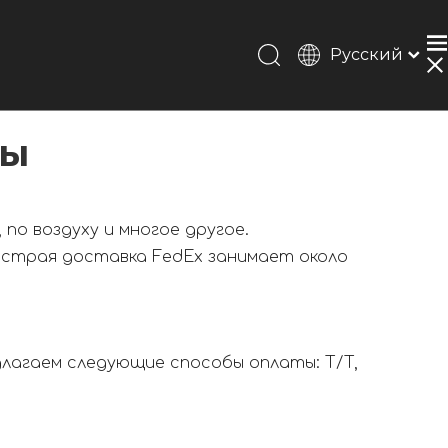
Pусский
Português
Español
сы
Français
简体中文
English
 по воздуху и многое другое.
быстрая доставка FedEx занимает около
лагаем следующие способы оплаты: T/T,