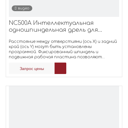
видео
NC500A Интеллектуальная
одношпиндельная дрель для
бумаги с программным
Расстояние между отверстиями (ось X) и задний
управлением
край (ось Y) могут быть установлены
программой. Фиксированный шпиндель и
подвижная рабочая пластина позволяют
быстро сверлить несколько отверстий и
нестандартное расстояние между
Запрос цены
отверстиями. Максимальная высота стопки
(толщина сверления) до 50 мм, диаметр сверла
3,0-8,0 мм опционально.