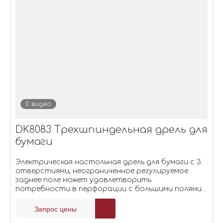
видео
DK8083 Трехшпиндельная дрель для
бумаги
Электрическая настольная дрель для бумаги с 3
отверстиями, неограниченное регулируемое
заднее поле может удовлетворить
потребности в перфорации с большими полями,
фиксированные 3 головки позволяют быстро
выполнять пробивание больших работ.
Запрос цены