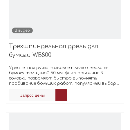
видео
Трехшпиндельная дрель для
бумаги WB800
Удлиненная ручка позволяет легко сверлить
бумагу толщиной 50 мм, фиксированные 3
головки позволяют быстро выполнять
пробивание больших работ, популярный выбор
для небольших типографий, офисов, школ и
многого другого.
Запрос цены